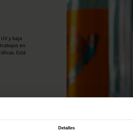
 UV y baja
trabajos en
áficas. Está
Detalles