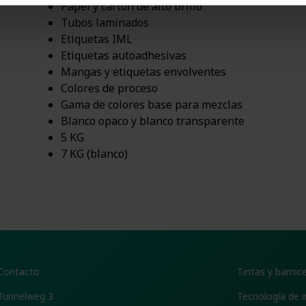
Papel y cartón de alto brillo
Tubos laminados
Etiquetas IML
Etiquetas autoadhesivas
Mangas y etiquetas envolventes
Colores de proceso
Gama de colores base para mezclas
Blanco opaco y blanco transparente
5 KG
7 KG (blanco)
Contacto
Tintas y barnic
Tunnelweg 3
Tecnología de 