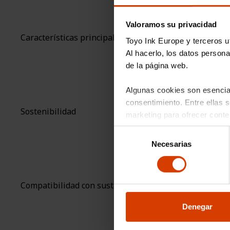
Valoramos su privacidad
Características principales
Toyo Ink Europe y terceros u
Al hacerlo, los datos person
de la página web.
Algunas cookies son esencial
consentimiento. Entre ellas se
Sostenibilidad
marketing para ofrecer conte
Selección
Puede optar por aceptar o re
Necesarias
de
través del enlace «Gestionar 
consentimiento
Puede encontrar más informac
Compatibilidad con sustratos
cookies.
Denegar