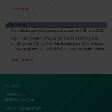
necesario comprender realmente cómo se comportan los
Leer más
colores y las tintas en condiciones reales de impresión.
Toyo Ink Europe establece su dirección de I+D para 2026
Según Marc Heylen, director general de Tecnología, la
estrategia de I+D de Toyo Ink Europe para 2026 se basa
en cuatro pilares: sostenibilidad, cumplimiento normativo,
capacidad de respuesta a las tendencias del mercado
Leer más
gráfico y estandarización orientada al cliente.
Contacto
Tunnelweg 3
2845 Niel, Belgica
Tel:
+32 (0)3 880 67 67