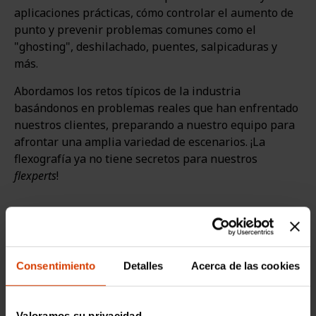
aplicaciones prácticas, cómo controlar el aumento de
punto y prevenir problemas comunes como el
"ghosting", deshilachado, puentes, salpicaduras y
más.
Abordamos los retos típicos de la industria
basándonos en problemas reales que han enfrentado
nuestros clientes, preparando a nuestro equipo para
afrontar una amplia variedad de escenarios. ¡La
flexografía ya no tiene secretos para nuestros
flexperts
!
Refuerzo de las capacidades de atención al cliente
La participación de diferentes departamentos y
Consentimiento
Detalles
Acerca de las cookies
países nos permitió compartir perspectivas,
cuestionar suposiciones y comprender mejor la
impresión flexográfica, cómo funciona, cómo resolver
Valoramos su privacidad