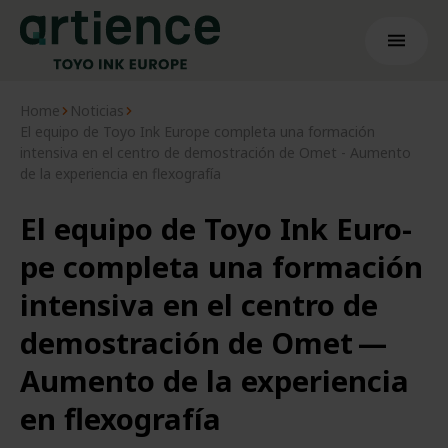
Home
Noticias
El equipo de Toyo Ink Europe completa una formación
intensiva en el centro de demostración de Omet - Aumento
de la experiencia en flexografía
El equi­po de Toyo Ink Euro­
pe com­ple­ta una for­ma­ción
inten­si­va en el cen­tro de
demos­tra­ción de Omet —
Aumen­to de la expe­rien­cia
en flexografía