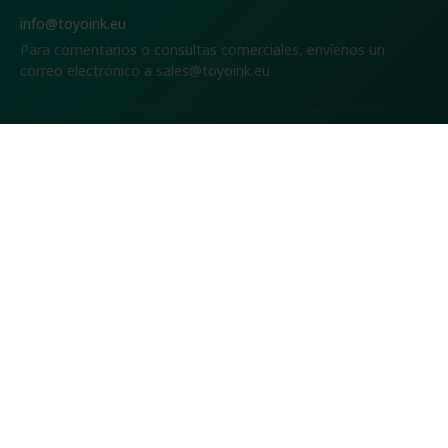
info@toyoink.eu
Para comentarios o consultas comerciales, envíenos un
correo electrónico a
sales@toyoink.eu
Tintas y barnices
Sostenibilidad
Noticias
Quiénes somos
Toyo Ink Europe NV
Toyo Ink Europe es la empresa de fabricación de impresión
más innovadora que produce en Bélgica.