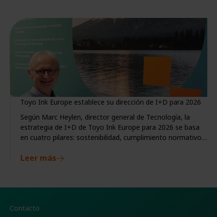
Toyo Ink Europe establece su dirección de I+D para 2026
Según Marc Heylen, director general de Tecnología, la
estrategia de I+D de Toyo Ink Europe para 2026 se basa
en cuatro pilares: sostenibilidad, cumplimiento normativo,
capacidad de respuesta a las tendencias del mercado
Leer más
gráfico y estandarización orientada al cliente.
Contacto